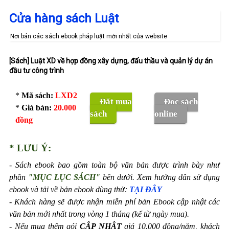
Cửa hàng sách Luật
Nơi bán các sách ebook pháp luật mới nhất của website
tracuuphapluat.info.
[Sách] Luật XD về hợp đồng xây dựng, đấu thầu và quản lý dự án
đầu tư công trình
*
Mã sách:
LXD2
Đặt mua
Đọc sách
*
Giá bán:
20.000
sách
online
đồng
* LƯU Ý:
- Sách ebook bao gồm toàn bộ văn bản được trình bày như
phần
"MỤC LỤC SÁCH"
bên dưới. Xem hướng dẫn sử dụng
ebook và tải về bản ebook dùng thử:
TẠI ĐÂY
- Khách hàng sẽ được nhận miễn phí bản Ebook cập nhật các
văn bản mới nhất trong vòng 1 tháng (kể từ ngày mua).
- Nếu mua thêm gói
CẬP NHẬT
giá 10.000 đồng/năm, khách