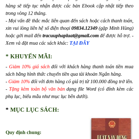
hàng sẽ tiếp tục nhận được các bản Ebook cập nhật tiếp theo
trong vòng 12 tháng.
- Mọi vấn đề thắc mắc liên quan đến sách hoặc cách thanh toán,
xin vui lòng liên hệ số điện thoại
09834.12349
(gặp Minh Hùng)
hoặc gởi mail đến
tracuuphapluat@gmail.com
để được hỗ trợ.
-
Xem và đặt mua các sách khác:
TẠI ĐÂY
* KHUYẾN MÃI:
-
Giảm 10% giá sách
đối với khách hàng thanh toán tiền mua
sách bằng hình thức chuyển tiền qua tài khoản Ngân hàng.
-
Giảm 10%
đối với đơn hàng có giá trị từ 100.000 đồng trở lên.
-
Tặng kèm toàn bộ văn bản
dạng file Word (có đính kèm các
phụ lục, biểu mẫu như mục lục bên dưới).
*
MỤC LỤC SÁCH:
Quy định chung: